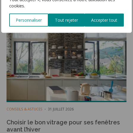
Ces articles peuvent vous intéresser
cookies.
Personnaliser
Tout rejeter
Accepter tout
CONSEILS & ASTUCES
31 JUILLET 2026
Choisir le bon vitrage pour ses fenêtres
avant l’hiver