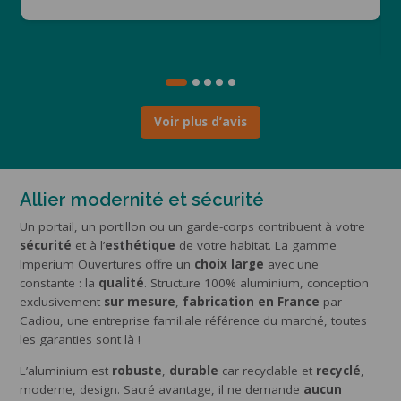
Voir plus d’avis
Allier modernité et sécurité
Un portail, un portillon ou un garde-corps contribuent à votre
sécurité
et à l’
esthétique
de votre habitat. La gamme
Imperium Ouvertures offre un
choix large
avec une
constante : la
qualité
. Structure 100% aluminium, conception
exclusivement
sur mesure
,
fabrication en France
par
Cadiou, une entreprise familiale référence du marché, toutes
les garanties sont là !
L’aluminium est
robuste
,
durable
car recyclable et
recyclé
,
moderne, design. Sacré avantage, il ne demande
aucun