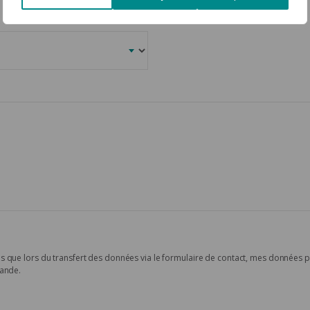
s que lors du transfert des données via le formulaire de contact, mes données 
mande.