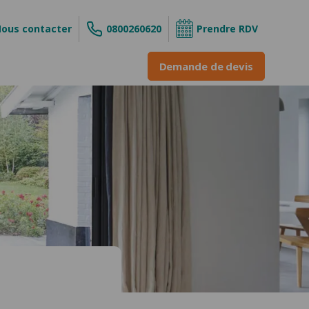
ous contacter
0800260620
Prendre RDV
Demande de devis
s
ouvrant
 enroulable
INE &
ne