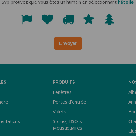
Svp prouvez que vous êtes un humain en sélectionnant
l'étoile
.
Svp
1
2
3
4
5
prouvez
que
vous
Envoyer
êtes
un
humain
en
sélectionnant
l'étoile.
LES
PRODUITS
NO
Fenêtres
Albe
ndre
Portes d’entrée
Ann
Volets
Bou
entations
Stores, BSO &
Ch
Moustiquaires
Clu