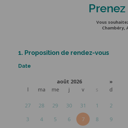
PORTES D
Porte d’entrée
Prenez 
d’appartement
Sectionnell
Porte blindée
Sectionnel
Vous souhaitez
appartement
Battante b
Chambéry, A
Porte blindée maison
Battante a
Basculant
Enroulable
1. Proposition de rendez-vous
Date
août 2026
»
l
ma
me
j
v
s
d
27
28
29
30
31
1
2
3
4
5
6
7
8
9