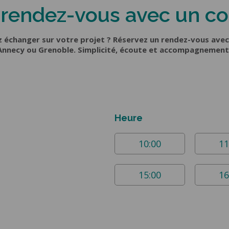
E GARAGE
rendez-vous avec un co
CLÔTURES & GARDE-
CORPS
e latérale
le plafond
Portail coulissant
 échanger sur votre projet ? Réservez un rendez-vous avec 
ois
Portail battant
nnecy ou Grenoble. Simplicité, écoute et accompagnement
luminium
Portillon
e
Clôture
Garde-corps
Heure
10:00
11
15:00
16