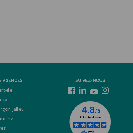
S AGENCES
SUIVEZ-NOUS
rtville
ecy
rgoin-Jallieu
ambéry
ses