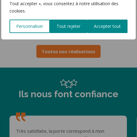
Tout accepter », vous consentez à notre utilisation des
cookies.
Porte d’entrée acier – Cornier (74)
Personnaliser
Tout rejeter
Accepter tout
Toutes nos réalisations
Ils nous font confiance
Très satisfaite, la porte correspond à mon