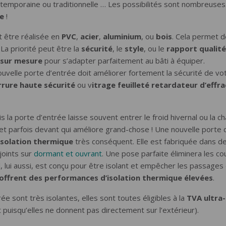
ntemporaine ou traditionnelle … Les possibilités sont nombreuses
e
!
 être réalisée en
PVC
,
acier
,
aluminium
, ou
bois
. Cela permet d
La priorité peut être la
sécurité
, le
style
, ou le
rapport
qualité
sur mesure
pour s’adapter parfaitement au bâti à équiper.
ouvelle porte d’entrée doit améliorer fortement la sécurité de v
rrure haute sécurité
ou v
itrage feuilleté retardateur d’effr
s la porte d’entrée laisse souvent entrer le froid hivernal ou la ch
met parfois devant qui améliore grand-chose ! Une nouvelle porte
’isolation thermique
très conséquent. Elle est fabriquée dans d
joints sur
dormant et ouvrant
. Une pose parfaite éliminera les co
il, lui aussi, est conçu pour être isolant et empêcher les passages d
 offrent des performances d’isolation thermique élevées
.
 sont très isolantes, elles sont toutes éligibles à la
TVA ultra-
puisqu’elles ne donnent pas directement sur l’extérieur).