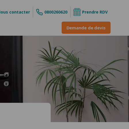
ous contacter
0800260620
Prendre RDV
Demande de devis
s
ouvrant
 enroulable
INE &
ne