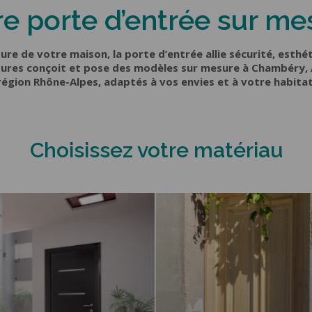
E GARAGE
re porte d’entrée sur me
CLÔTURES & GARDE-
CORPS
e latérale
le plafond
Portail coulissant
ure de votre maison, la porte d’entrée allie sécurité, esthé
ois
Portail battant
res conçoit et pose des modèles sur mesure à Chambéry, 
luminium
Portillon
région Rhône-Alpes, adaptés à vos envies et à votre habitat
e
Clôture
Garde-corps
Choisissez votre matériau