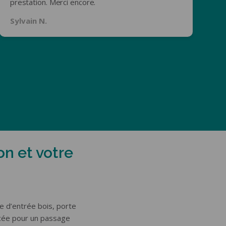
prestation. Merci encore.
d
qu
Sylvain N.
A
on et votre
e d’entrée bois, porte
rcée pour un passage