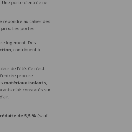
. Une porte d’entrée ne
e répondre au cahier des
 prix
. Les portes
otre logement. Des
action
, contribuent à
aleur de l’été. Ce n’est
 d’entrée procure
es
matériaux isolants
,
urants d’air constatés sur
’air.
réduite de 5,5 %
(sauf