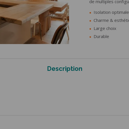
de multiples configu
E GARAGE
CLÔTURES & GARDE-
CORPS
e latérale
Isolation optimale
le plafond
Portail coulissant
Charme & esthét
ois
Portail battant
Large choix
luminium
Portillon
Durable
e
Clôture
Garde-corps
Description