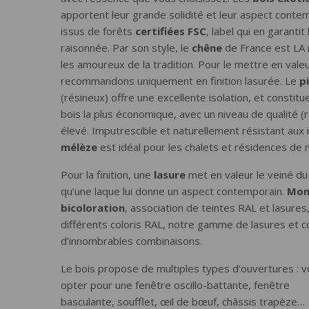
apportent leur grande solidité et leur aspect contem
issus de forêts
certifiées FSC
, label qui en garantit 
raisonnée. Par son style, le
chêne
de France est LA 
les amoureux de la tradition. Pour le mettre en valeu
recommandons uniquement en finition lasurée. Le
p
(résineux) offre une excellente isolation, et constitu
bois la plus économique, avec un niveau de qualité 
élevé. Imputrescible et naturellement résistant aux 
mélèze
est idéal pour les chalets et résidences de
Pour la finition, une
lasure
met en valeur le veiné du 
qu’une laque lui donne un aspect contemporain.
Mon
bicoloration
, association de teintes RAL et lasures
différents coloris RAL, notre gamme de lasures et co
d’innombrables combinaisons.
Le bois propose de multiples types d’ouvertures : 
opter pour une fenêtre oscillo-battante, fenêtre
basculante, soufflet, œil de bœuf, châssis trapèze…