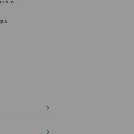
rations.
ique