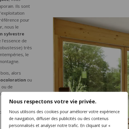
porain. Ils sont
l’exploitation
référence pour
r, nous le
in sylvestre
e l’essence de
(robustesse) très
intempéries, le
 montagne.
bois, alors
ocoloration
ou
, ou de
loris offre
Nous respectons votre vie privée.
Nous utilisons des cookies pour améliorer votre expérience
vous pouvez
de navigation, diffuser des publicités ou des contenus
personnalisés et analyser notre trafic. En cliquant sur «