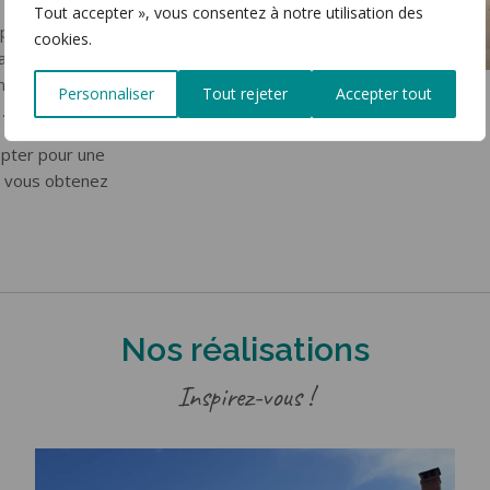
Tout accepter », vous consentez à notre utilisation des
plusieurs types
cookies.
vant, à galandage.
dons la baie
Personnaliser
Tout rejeter
Accepter tout
 …
opter pour une
 vous obtenez
Nos réalisations
Inspirez-vous !