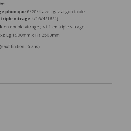
rée
ge phonique
6/20/4 avec gaz argon faible
u
triple vitrage
4/16/4/16/4)
.k
en double vitrage ; <1.1 en triple vitrage
aux): Lg 1900mm x Ht 2500mm
sauf finition : 6 ans)