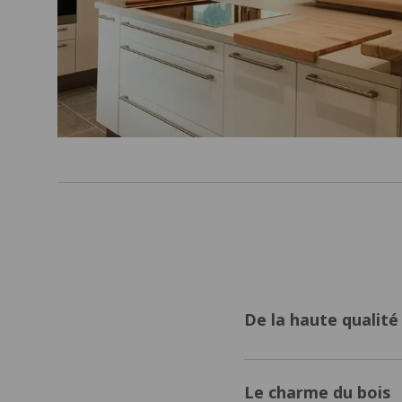
PORTES D
Porte d’entrée
d’appartement
Sectionnell
Porte blindée
Sectionnel
appartement
Battante b
Porte blindée maison
Battante a
Basculant
Enroulable
De la haute qualité
Le charme du bois