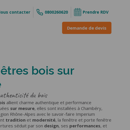
ous contacter
0800260620
Prendre RDV
Demande de devis
êtres bois sur
s
e
ouvrant
 enroulable
authenticité du bois
ois
INE &
allient charme authentique et performance
quées
sur mesure
, elles sont installées à Chambéry,
égion Rhône-Alpes avec le savoir-faire Imperium
ant
tradition
et
modernité
, la fenêtre et porte fenêtre
ne
rtures séduit par son
design
, ses
performances
, et