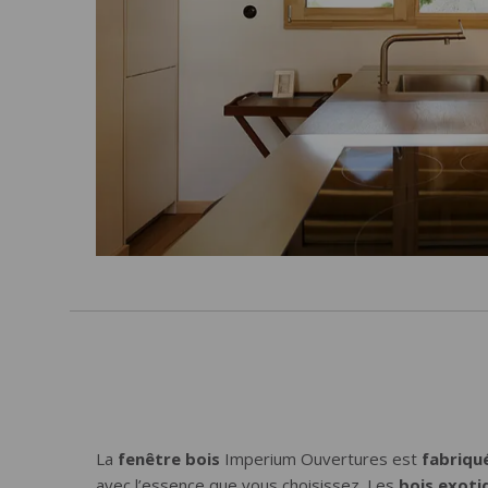
La
fenêtre bois
Imperium Ouvertures est
fabriqu
avec l’essence que vous choisissez. Les
bois exoti