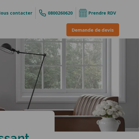
ous contacter
0800260620
Prendre RDV
Demande de devis
s
ouvrant
 enroulable
INE &
ne
issant