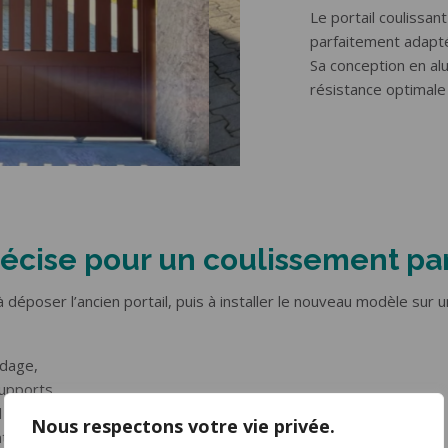
Le portail coulissan
parfaitement adapté
Sa conception en alu
résistance optimale
écise pour un coulissement par
à déposer l’ancien portail, puis à installer le nouveau modèle sur un
idage,
supports,
il pour un mouvement fluide,
Nous respectons votre vie privée.
nts de sécurité.