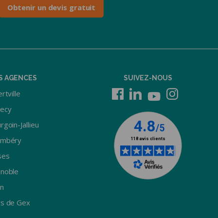
Obtenir un devis gratuit
S AGENCES
SUIVEZ-NOUS
rtville
ecy
rgoin-Jallieu
ambéry
ses
noble
n
s de Gex