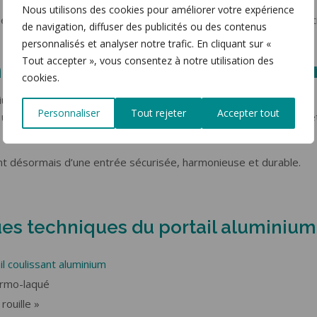
Nous utilisons des cookies pour améliorer votre expérience
ée avec soin afin de garantir un coulissement silencieux et une uti
de navigation, diffuser des publicités ou des contenus
personnalisés et analyser notre trafic. En cliquant sur «
Tout accepter », vous consentez à notre utilisation des
une entrée modernisée et plus p
cookies.
ium apporte un véritable renouveau à l’extérieur de la maison.
Personnaliser
Tout rejeter
Accepter tout
ié, une meilleure gestion de l’espace lors de l’ouverture et un est
ent désormais d’une entrée sécurisée, harmonieuse et durable.
ues techniques du portail aluminium
il coulissant aluminium
ermo-laqué
rouille »