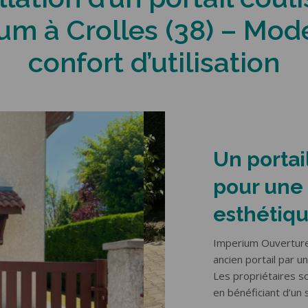
E GARAGE
CLÔTURES & GARDE-
um à Crolles (38) – Mode
CORPS
e latérale
le plafond
Portail coulissant
confort d’utilisation
ois
Portail battant
luminium
Portillon
e
Clôture
Garde-corps
Un portai
pour une 
esthétiq
Imperium Ouvertures
ancien portail par u
Les propriétaires s
en bénéficiant d’un 