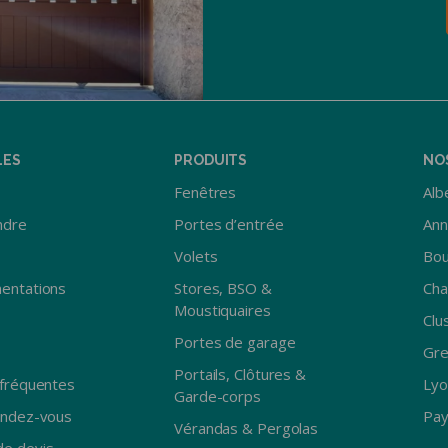
LES
PRODUITS
NO
Fenêtres
Albe
ndre
Portes d’entrée
Ann
Volets
Bou
entations
Stores, BSO &
Ch
Moustiquaires
Clu
Portes de garage
Gre
Portails, Clôtures &
fréquentes
Lyo
Garde-corps
endez-vous
Pay
Vérandas & Pergolas