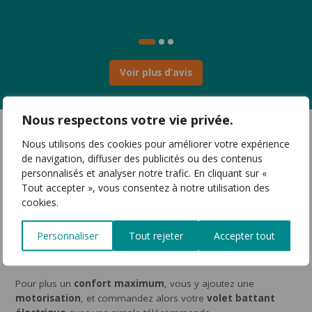
Voir plus d’avis
Nous respectons votre vie privée.
Le
volet battant traditionnel
a évolué avec des matériaux
Nous utilisons des cookies pour améliorer votre expérience
et techniques modernes. Le
battant bois
, apporte charme et
de navigation, diffuser des publicités ou des contenus
authenticité à votre maison. Le
battant PVC
est isolant et
personnalisés et analyser notre trafic. En cliquant sur «
facile à entretenir. Le
volet battant aluminium
est résistant
Tout accepter », vous consentez à notre utilisation des
et durable, il est également un bon isolant et ne nécessite que
cookies.
très peu d’entretien.
Réalisé sur mesure
, il est disponible dans de multiples
Personnaliser
Tout rejeter
Accepter tout
configurations :
barres et écharpes
, barres seules, pentures
contre pentures, volet provençal, volet dauphinois…
Pour plus un
confort maximum
, vous y ajoutez une
motorisation
, et commandez alors votre
volet battant