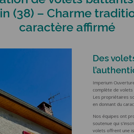
E GARAGE
CLÔTURES & GARDE-
n (38) – Charme traditi
CORPS
e latérale
le plafond
Portail coulissant
caractère affirmé
ois
Portail battant
luminium
Portillon
e
Clôture
Garde-corps
Des volet
l’authent
Imperium Ouvertures
complète de volets b
Les propriétaires so
en donnant du caract
Nos équipes ont p
soutenue qui s’inscr
volets offrent une i