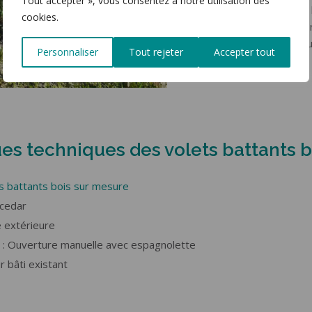
Tout accepter », vous consentez à notre utilisation des
La couleur renforce 
cookies.
Protégés par une fi
sont conçus pour dur
Personnaliser
Tout rejeter
Accepter tout
années.
ues techniques des volets battants 
s battants bois sur mesure
 cedar
e extérieure
 Ouverture manuelle avec espagnolette
r bâti existant