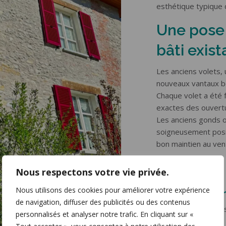
esthétique typique 
Une pose
bâti exist
Les anciens volets,
nouveaux vantaux b
Chaque volet a été 
exactes des ouvert
Les anciens gonds on
soigneusement posit
bon maintien au ven
Résultat 
Nous respectons votre vie privée.
chaleure
Nous utilisons des cookies pour améliorer votre expérience
de navigation, diffuser des publicités ou des contenus
Les nouveaux volets
personnalisés et analyser notre trafic. En cliquant sur «
à la maison.