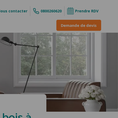
ous contacter
0800260620
Prendre RDV
Demande de devis
s
ouvrant
 enroulable
INE &
ne
 bois à