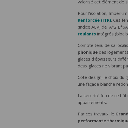
valorisé cet élément de s
Pour l’isolation, Imperiu
Renforcée (ITR)
. Ces fe
(indice AEV) de A*2 E*6A
roulants
intégrés (bloc b
Compte tenu de sa localis
phonique
des logements.
glaces d’épaisseurs diffé
deux glaces ne vibrant p
Coté design, le choix du g
une façade blanche redon
La sécurité feu de ce bâti
appartements.
Par ces travaux, le
Gran
performante thermiqu