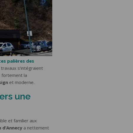
es palières des
 travaux s’intégraient
r fortement la
sign
et moderne.
vers une
ible et familier aux
 d’Annecy
a nettement