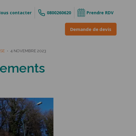
ous contacter
0800260620
Prendre RDV
Demande de devis
ISE
4 NOVEMBRE 2023
gements
s
ouvrant
 enroulable
INE &
ne