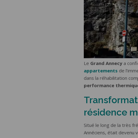
PORTES D
Porte d’entrée
d’appartement
Sectionnell
Porte blindée
Sectionnel
appartement
Battante b
Porte blindée maison
Battante a
Basculant
Enroulable
Le
Grand Annecy
a conf
appartements
de l’imme
dans la réhabilitation co
performance thermiqu
Transformati
résidence m
Situé le long de la très fr
Annéciens, était devenu v