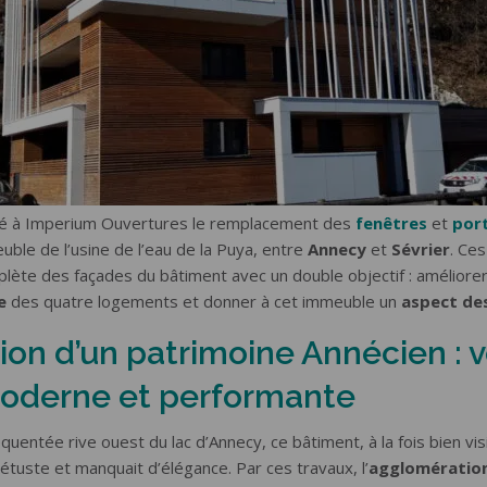
E GARAGE
CLÔTURES & GARDE-
CORPS
e latérale
le plafond
Portail coulissant
ois
Portail battant
luminium
Portillon
e
Clôture
Garde-corps
ié à Imperium Ouvertures le remplacement des
fenêtres
et
port
uble de l’usine de l’eau de la Puya, entre
Annecy
et
Sévrier
. Ces
mplète des façades du bâtiment avec un double objectif : améliore
e
des quatre logements et donner à cet immeuble un
aspect de
on d’un patrimoine Annécien : 
oderne et performante
équentée rive ouest du lac d’Annecy, ce bâtiment, à la fois bien vis
étuste et manquait d’élégance. Par ces travaux, l’
agglomération