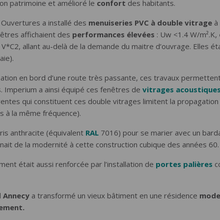
on patrimoine et amélioré le
confort
des habitants.
m Ouvertures a installé des
menuiseries PVC à double vitrage
à
nêtres affichaient des
performances élevées
: Uw <1.4 W/m².K,
 V*C2, allant au-delà de la demande du maitre d’ouvrage. Elles é
aie).
ation en bord d’une route très passante, ces travaux permettent 
 Imperium a ainsi équipé ces fenêtres de
vitrages acoustique
rentes qui constituent ces double vitrages limitent la propagatio
as à la même fréquence).
ris anthracite (équivalent
RAL
7016) pour se marier avec un bard
nait de la modernité à cette construction cubique des années 60.
ment était aussi renforcée par l’installation de
portes palières
co
d Annecy
a transformé un vieux bâtiment en une résidence
mode
ement.