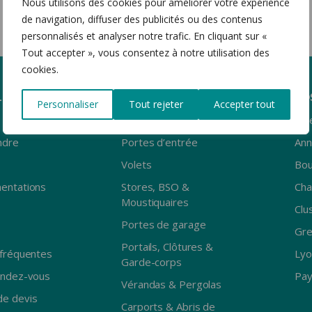
Nous utilisons des cookies pour améliorer votre expérience
E GARAGE
CLÔTURES & GARDE-
de navigation, diffuser des publicités ou des contenus
CORPS
e latérale
personnalisés et analyser notre trafic. En cliquant sur «
le plafond
Portail coulissant
Tout accepter », vous consentez à notre utilisation des
ois
Portail battant
cookies.
luminium
Portillon
e
Clôture
LES
PRODUITS
NO
Personnaliser
Tout rejeter
Accepter tout
Garde-corps
Fenêtres
Albe
ndre
Portes d’entrée
Ann
Volets
Bou
entations
Stores, BSO &
Ch
Moustiquaires
Clu
Portes de garage
Gre
Portails, Clôtures &
fréquentes
Lyo
Garde-corps
endez-vous
Pay
Vérandas & Pergolas
e devis
Carports & Abris de