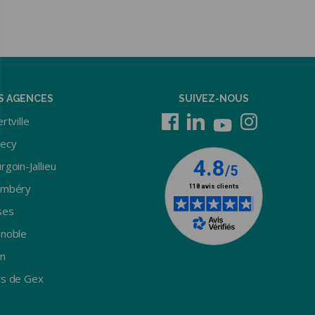
S AGENCES
SUIVEZ-NOUS
rtville
ecy
rgoin-Jallieu
ambéry
ses
noble
n
s de Gex