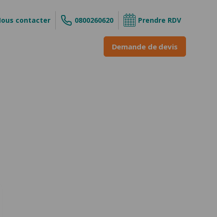
ous contacter
0800260620
Prendre RDV
Demande de devis
s
ouvrant
 enroulable
INE &
ne