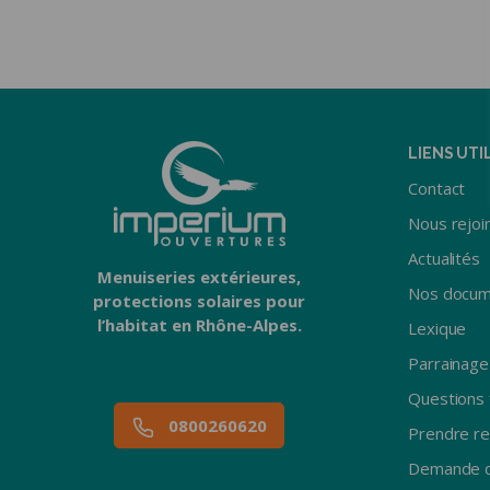
PORTES D
Porte d’entrée
d’appartement
Sectionnell
Porte blindée
Sectionnel
appartement
Battante b
Porte blindée maison
Battante a
Basculant
LIENS UTI
Enroulable
Contact
Nous rejoi
Actualités
Menuiseries extérieures,
Nos docum
protections solaires pour
l’habitat en Rhône-Alpes.
Lexique
Parrainage
Questions 
0800260620
Prendre r
Demande d