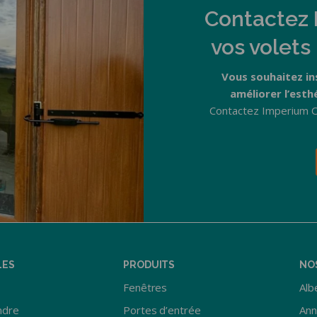
Contactez 
vos volets
Vous souhaitez in
améliorer l’esth
Contactez Imperium O
LES
PRODUITS
NO
Fenêtres
Albe
ndre
Portes d’entrée
Ann