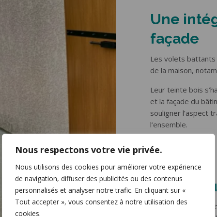
Une intég
façade
Les volets battants 
de la maison, notam
Leur teinte bois s’
et la façade du bâti
souligner l’aspect t
l’ensemble.
Nous respectons votre vie privée.
Résultat 
Nous utilisons des cookies pour améliorer votre expérience
de navigation, diffuser des publicités ou des contenus
esthétiq
personnalisés et analyser notre trafic. En cliquant sur «
Tout accepter », vous consentez à notre utilisation des
Grâce à ces volets 
cookies.