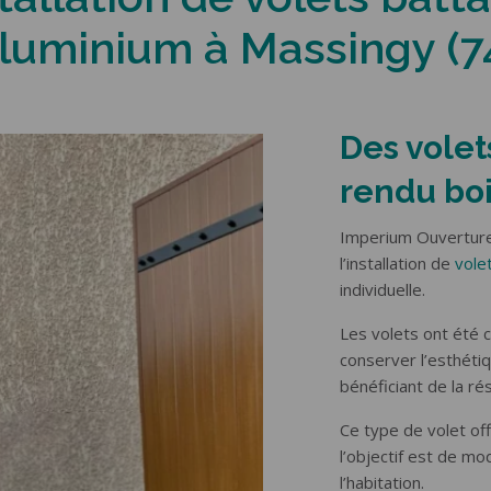
E GARAGE
CLÔTURES & GARDE-
luminium à Massingy (7
CORPS
e latérale
le plafond
Portail coulissant
ois
Portail battant
luminium
Portillon
Des volet
e
Clôture
Garde-corps
rendu bo
Imperium Ouverture
l’installation de
vole
individuelle.
Les volets ont été c
conserver l’esthéti
bénéficiant de la rés
Ce type de volet off
l’objectif est de m
l’habitation.