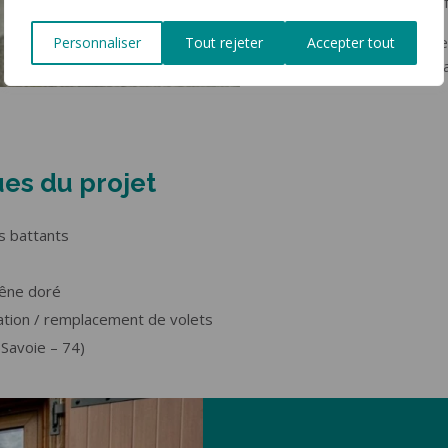
d’équipements à la f
Cette installation p
Personnaliser
Tout rejeter
Accepter tout
profitant des avanta
ues du projet
s battants
chêne doré
lation / remplacement de volets
-Savoie – 74)