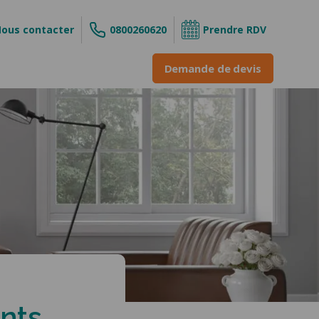
ous contacter
0800260620
Prendre RDV
Demande de devis
s
ouvrant
 enroulable
INE &
ne
ants