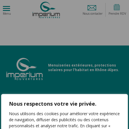
Nous contacter
Prendre RDV
Menuiseries extérieures, protections
solaires pour l’habitat en Rhône-Alpes.
LIENS UTILES
Nous respectons votre vie privée.
Nous utilisons des cookies pour améliorer votre expérience
PRODUITS
de navigation, diffuser des publicités ou des contenus
personnalisés et analyser notre trafic. En cliquant sur «
NOS AGENCES