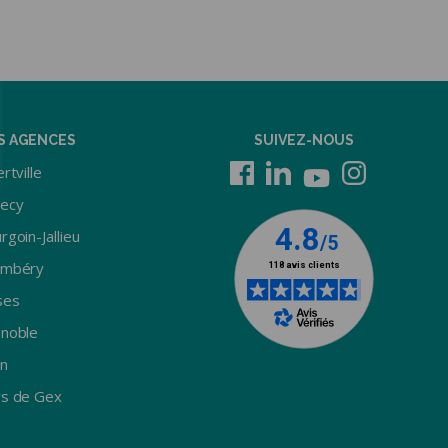
S AGENCES
SUIVEZ-NOUS
rtville
ecy
rgoin-Jallieu
ambéry
ses
noble
n
s de Gex