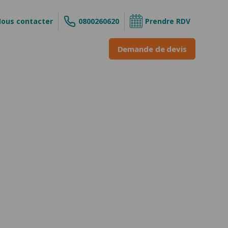
ous contacter
0800260620
Prendre RDV
Demande de devis
s
ouvrant
 enroulable
INE &
ne