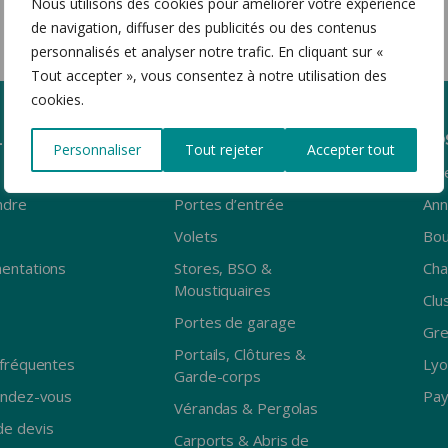
Nous utilisons des cookies pour améliorer votre expérience
E GARAGE
CLÔTURES & GARDE-
de navigation, diffuser des publicités ou des contenus
CORPS
e latérale
personnalisés et analyser notre trafic. En cliquant sur «
le plafond
Portail coulissant
Tout accepter », vous consentez à notre utilisation des
ois
Portail battant
cookies.
luminium
Portillon
e
Clôture
LES
PRODUITS
NO
Personnaliser
Tout rejeter
Accepter tout
Garde-corps
Fenêtres
Albe
ndre
Portes d’entrée
Ann
Volets
Bou
entations
Stores, BSO &
Ch
Moustiquaires
Clu
Portes de garage
Gre
Portails, Clôtures &
fréquentes
Lyo
Garde-corps
endez-vous
Pay
Vérandas & Pergolas
e devis
Carports & Abris de