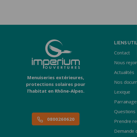
PORTES D
Porte d’entrée
d’appartement
Sectionnell
Porte blindée
Sectionnel
appartement
Battante b
Porte blindée maison
Battante a
Basculant
LIENS UTI
Enroulable
Contact
Nous rejoi
Actualités
Menuiseries extérieures,
Nos docum
protections solaires pour
l’habitat en Rhône-Alpes.
Lexique
Parrainage
Questions 
0800260620
Prendre r
Demande d