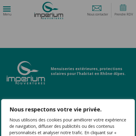
Nous contacter
Prendre RDV
Menuiseries extérieures, protections
solaires pour l’habitat en Rhône-Alpes.
LIENS UTILES
Nous respectons votre vie privée.
Nous utilisons des cookies pour améliorer votre expérience
PRODUITS
de navigation, diffuser des publicités ou des contenus
personnalisés et analyser notre trafic. En cliquant sur «
NOS AGENCES