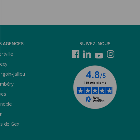
S AGENCES
SUIVEZ-NOUS
rtville
ecy
rgoin-Jallieu
ambéry
ses
noble
n
s de Gex