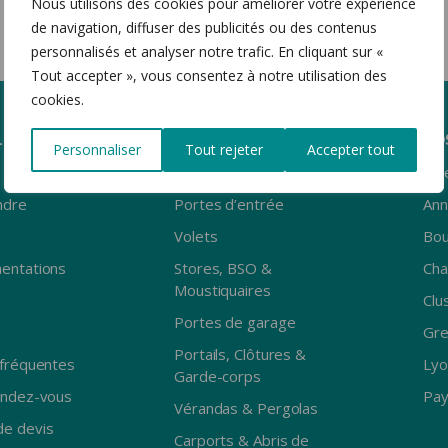
Nous utilisons des cookies pour améliorer votre expérience
E GARAGE
CLÔTURES & GARDE-
de navigation, diffuser des publicités ou des contenus
CORPS
e latérale
personnalisés et analyser notre trafic. En cliquant sur «
le plafond
Portail coulissant
Tout accepter », vous consentez à notre utilisation des
ois
Portail battant
cookies.
luminium
Portillon
e
Clôture
LES
PRODUITS
NO
Personnaliser
Tout rejeter
Accepter tout
Garde-corps
Fenêtres
Albe
ndre
Portes d’entrée
Ann
Volets
Bou
entations
Stores, BSO &
Ch
Moustiquaires
Clu
Portes de garage
Gre
Portails, Clôtures &
fréquentes
Lyo
Garde-corps
endez-vous
Pay
Vérandas & Pergolas
e devis
Carports & Abris de