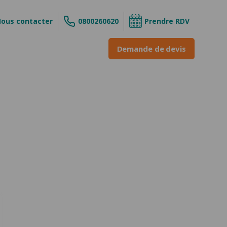
ous contacter
0800260620
Prendre RDV
Demande de devis
s
ouvrant
 enroulable
INE &
ne