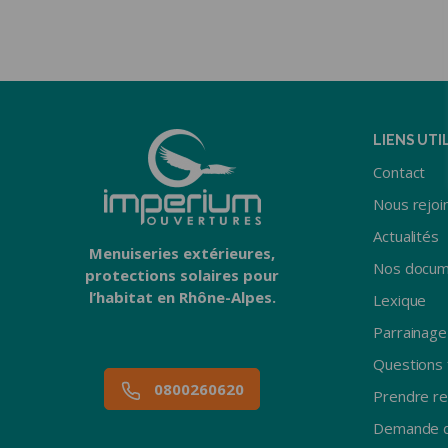
PORTES D
Porte d’entrée
d’appartement
Sectionnell
Porte blindée
Sectionnel
appartement
Battante b
Porte blindée maison
Battante a
Basculant
LIENS UTI
Enroulable
Contact
Nous rejoi
Actualités
Menuiseries extérieures,
Nos docum
protections solaires pour
l’habitat en Rhône-Alpes.
Lexique
Parrainage
Questions 
0800260620
Prendre r
Demande d