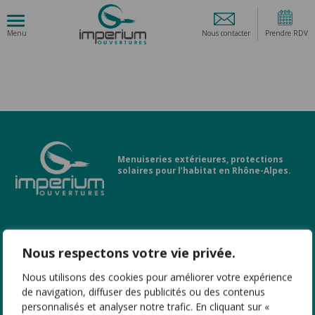
Nous contacter
Prendre RDV
Menuiseries extérieures, protections
solaires pour l’habitat en Rhône-Alpes.
LIENS UTILES
Nous respectons votre vie privée.
Nous utilisons des cookies pour améliorer votre expérience
PRODUITS
de navigation, diffuser des publicités ou des contenus
personnalisés et analyser notre trafic. En cliquant sur «
NOS AGENCES