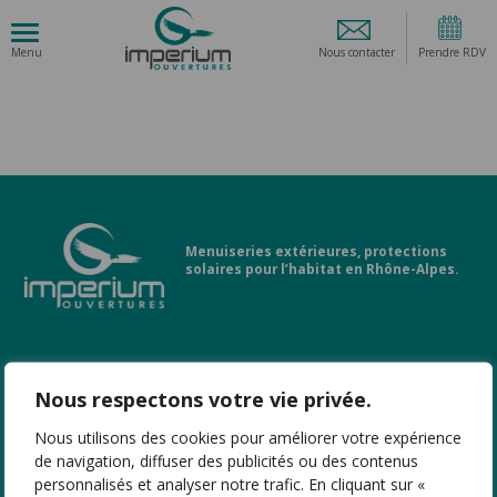
Nous contacter
Prendre RDV
Menuiseries extérieures, protections
solaires pour l’habitat en Rhône-Alpes.
LIENS UTILES
Nous respectons votre vie privée.
Nous utilisons des cookies pour améliorer votre expérience
PRODUITS
de navigation, diffuser des publicités ou des contenus
personnalisés et analyser notre trafic. En cliquant sur «
NOS AGENCES