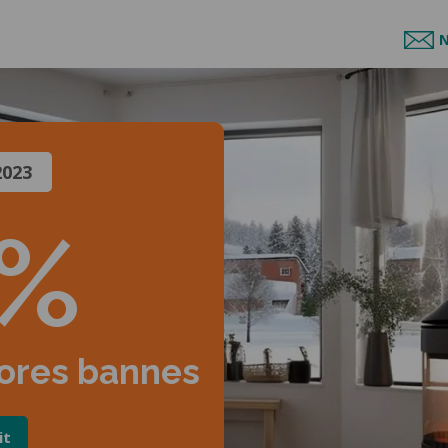
N
2023
5%
tores bannes
it