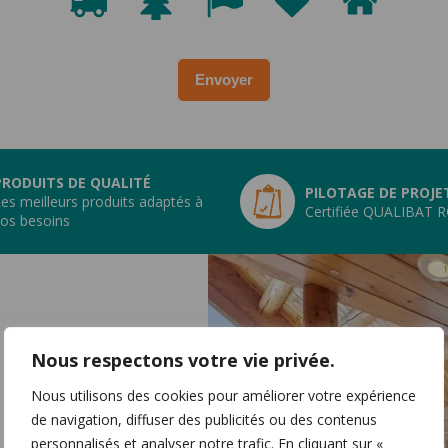
1
2
3
4
5
prouvez
que
vous
Envoyer
êtes
un
humain
en
sélectionnant
PRODUITS DE QUALITÉ
PILOTAGE DE PROJE
es meilleurs produits adaptés à
le
Certifiée QUALIBAT 
os besoins
camion.
Nous respectons votre vie privée.
Nous utilisons des cookies pour améliorer votre expérience
de navigation, diffuser des publicités ou des contenus
personnalisés et analyser notre trafic. En cliquant sur «