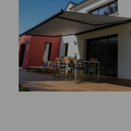
ki/
https://rspa.stebilampung.ac.id/lompat/
https://bkd.stkipkieraha.ac.id/nihh/
https://sirs.kemkes.go.id/fo/dokumen_rsp/data/
https://sirs.kemkes.go.id/rspxxx/lib/
https://sirs.kemkes.go.id/fo/assets/geospasial/app/
https://sirs.kemkes.go.id/rspxxx/image/landing/
https://pelnitual.co.id/