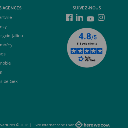
S AGENCES
SUIVEZ-NOUS
rtville
ecy
rgoin-Jallieu
ambéry
ses
noble
n
s de Gex
vertures © 2026
Site internet conçu par