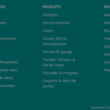
LES
PRODUITS
NO
Fenêtres
Albe
ndre
Portes d’entrée
Ann
Volets
Bou
entations
Stores, BSO &
Ch
Moustiquaires
Clu
Portes de garage
Gre
Portails, Clôtures &
fréquentes
Lyo
Garde-corps
endez-vous
Pay
Vérandas & Pergolas
e devis
Carports & Abris de
ssionnels
piscine
Imperium Ou