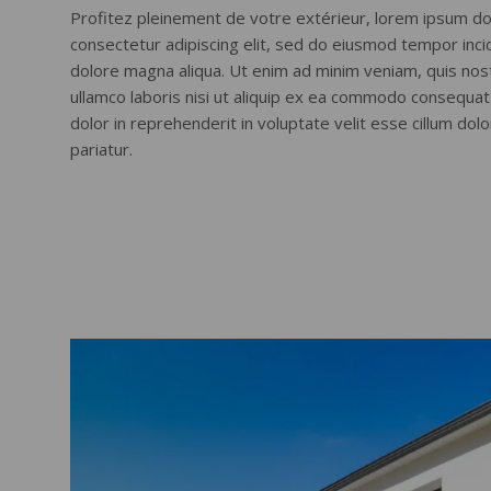
Profitez pleinement de votre extérieur, lorem ipsum do
consectetur adipiscing elit, sed do eiusmod tempor incid
dolore magna aliqua. Ut enim ad minim veniam, quis nos
ullamco laboris nisi ut aliquip ex ea commodo consequat.
dolor in reprehenderit in voluptate velit esse cillum dolo
pariatur.
https://fai.uisu.ac.id/wp-
content/uploads/2014/02/ngig/
slot
gacor
4d
slot
deposit
pulsa
tanpa
potongan
slot
toto
https://fai.uisu.ac.id/wp-
content/themes/twentytwenty/templates/hok-