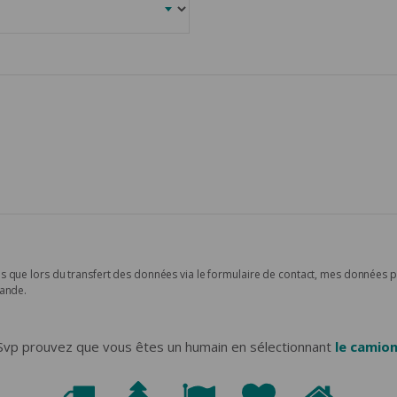
s que lors du transfert des données via le formulaire de contact, mes données 
mande.
Svp prouvez que vous êtes un humain en sélectionnant
le camio
Svp