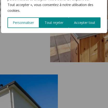
lor sit amet,
Tout accepter », vous consentez à notre utilisation des
idunt ut labore et
cookies.
trud exercitation
 Duis aute irure
Personnaliser
Tout rejeter
Accepter tout
re eu fugiat nulla