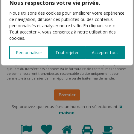
Nous respectons votre vie privée.
Nous utilisons des cookies pour améliorer votre expérience
de navigation, diffuser des publicités ou des contenus
personnalisés et analyser notre trafic. En cliquant sur «
AUTRE DOCUMENT (.PDF, .DOC, .DOCX)
Tout accepter », vous consentez à notre utilisation des
cookies.
Personnaliser
Tout rejeter
Accepter tout
J’ai lu et j’accepte la
politique de confidentialité
du site. Je comprends
que lors du transfert des données via le formulaire de contact, mes données
personnelles seront transmises au responsable du site uniquement pour
permettre à ce dernier de me répondre ou de traiter ma demande.
Postuler
Svp prouvez que vous êtes un humain en sélectionnant
la
maison
.
Svp
prouvez
1
2
3
4
5