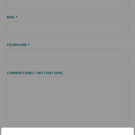
MAIL *
TÉLÉPHONE *
COMMENTAIRES / MOTIVATIONS
VOTRE CV (.PDF, .DOC, .DOCX) *