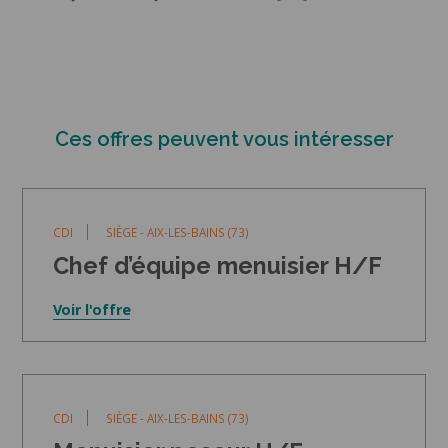
que
vous
êtes
un
humain
en
Ces offres peuvent vous intéresser
sélectionnant
la
maison.
CDI
SIÈGE - AIX-LES-BAINS (73)
Chef d’équipe menuisier H/F
Voir l'offre
CDI
SIÈGE - AIX-LES-BAINS (73)